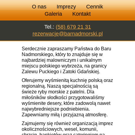
O nas
Imprezy
Cennik
Galeria
Kontakt
Tel.:
(58) 679 21 31
rezerwacje@barnadmorski.pl
Serdecznie zapraszamy Państwa do Baru
Nadmorskiego, który to znajduje się w
najbardziej malowniczym i unikalnym
miejscu polskiego wybrzeża, na granicy
Zalewu Puckiego i Zatoki Gdańskiej.
Oferujemy wyśmienitą kuchnię polską oraz
regionalną. Naszą specjalnością są
świeże ryby morskie z patelni. Dla
miłośników słodkości przygotowaliśmy
wyśmienite desery, które zadowolą nawet
najwybredniejsze podniebienia.
Zapewniamy miłą i przyjazną atmosferę.
Zajmujemy się również organizacją imprez
okolicznościowych, wesel, komunii,
chrzcin, bankietów oraz cateringiem na