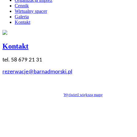
Organizacja imprez
Cennik
Wirtualny spacer
Galeria
Kontakt
Kontakt
tel. 58 679 21 31
rezerwacje@barnadmorski.pl
Wyświetl większą mapę